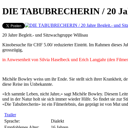
DIE TABUBRECHERIN / 20 Jahre
20 Jahre Begleit.- und Sitzwachgruppe Willisau
Kinobesuche für CHF 5.00/ reduzierter Eintritt. Im Rahmen dieses Jub
grosszügig,
in Anwesenheit von Silvia Haselbeck und Erich Langjahr (den Filme
Michèle Bowley weiss um ihr Ende. Sie stellt sich ihrer Krankheit, d
diese Reise ins Unbekannte.
«Ich sammle Leben, nicht Jahre,» sagt Michèle Bowley. Diesem Leitmoti
und in der Natur holt sie sich immer wieder Hilfe. So findet sie zur St
«Die Tabubrecherin» ist ein Filmerlebnis, das geprägt ist von Mut un
Trailer
Sprache:
Dialekt
Empfohlenes Alter:
16 Jahren