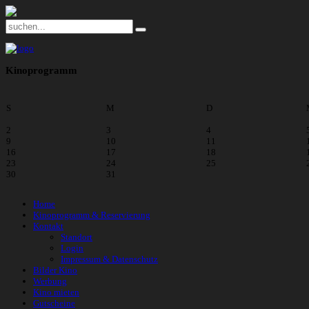
Kinoprogramm
S
M
D
2
3
4
9
10
11
16
17
18
23
24
25
30
31
Home
Kinoprogramm & Reservierung
Kontakt
Standort
Login
Impressum & Datenschutz
Bilder Kino
Werbung
Kino mieten
Gutscheine