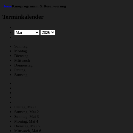
Home
Kinoprogramm & Reservierung
Terminkalender
Sonntag
Montag
Dienstag
Mittwoch
Donnerstag
Freitag
Samstag
Freitag,
Mai
1
Samstag,
Mai
2
Sonntag,
Mai
3
Montag,
Mai
4
Dienstag,
Mai
5
Mittwoch,
Mai
6