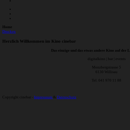
Home
Drucken
Herzlich Willkommen im Kino cinebar
Das einzige und das etwas andere Kino auf der 
digitalkino | bar | events
Menzbergstrasse 5
6130 Willisau
Tel. 041 970 11 88
Copyright cinebar -
Impresssum
&
Datenschutz