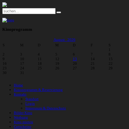
Kinoprogramm
August
2026
S
M
D
M
D
F
S
1
2
3
4
5
6
7
8
9
10
11
12
13
14
15
16
17
18
19
20
21
22
23
24
25
26
27
28
29
30
31
Home
Kinoprogramm & Reservierung
Kontakt
Standort
Login
Impressum & Datenschutz
Bilder Kino
Werbung
Kino mieten
Gutscheine