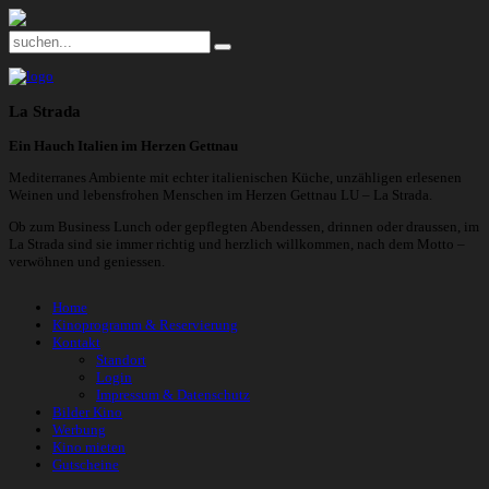
La Strada
Ein Hauch Italien im Herzen Gettnau
Mediterranes Ambiente mit echter italienischen Küche, unzähligen erlesenen
Weinen und lebensfrohen Menschen im Herzen Gettnau LU – La Strada.
Ob zum Business Lunch oder gepflegten Abendessen, drinnen oder draussen, im
La Strada sind sie immer richtig und herzlich willkommen, nach dem Motto –
verwöhnen und geniessen.
Home
Kinoprogramm & Reservierung
Kontakt
Standort
Login
Impressum & Datenschutz
Bilder Kino
Werbung
Kino mieten
Gutscheine