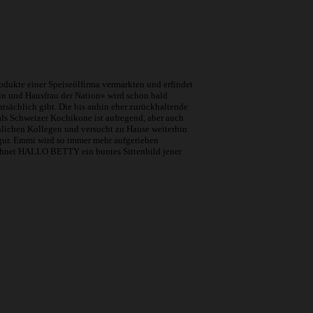
rodukte einer Speiseölfirma vermarkten und erfindet
in und Hausfrau der Nation» wird schon bald
atsächlich gibt. Die bis anhin eher zurückhaltende
als Schweizer Kochikone ist aufregend, aber auch
lichen Kollegen und versucht zu Hause weiterhin
igur. Emmi wird so immer mehr aufgerieben
hnet HALLO BETTY ein buntes Sittenbild jener