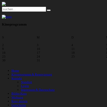
Kinoprogramm
S
M
D
2
3
4
9
10
11
16
17
18
23
24
25
30
31
Home
Kinoprogramm & Reservierung
Kontakt
Standort
Login
Impressum & Datenschutz
Bilder Kino
Werbung
Kino mieten
Gutscheine