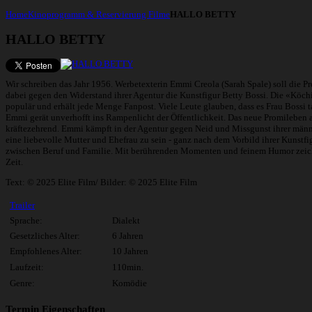
Home
Kinoprogramm & Reservierung
Filme
HALLO BETTY
HALLO BETTY
Wir schreiben das Jahr 1956. Werbetexterin Emmi Creola (Sarah Spale) soll die P
dabei gegen den Widerstand ihrer Agentur die Kunstfigur Betty Bossi. Die «Köch
populär und erhält jede Menge Fanpost. Viele Leute glauben, dass es Frau Bossi t
Emmi gerät unverhofft ins Rampenlicht der Öffentlichkeit. Das neue Promileben 
kräftezehrend. Emmi kämpft in der Agentur gegen Neid und Missgunst ihrer männ
eine liebevolle Mutter und Ehefrau zu sein - ganz nach dem Vorbild ihrer Kunstf
zwischen Beruf und Familie. Mit berührenden Momenten und feinem Humor zeic
Zeit.
Text: © 2025 Elite Film/ Bilder: © 2025 Elite Film
Trailer
Sprache:
Dialekt
Gesetzliches Alter:
6 Jahren
Empfohlenes Alter:
10 Jahren
Laufzeit:
110min.
Genre:
Komödie
Termin Eigenschaften